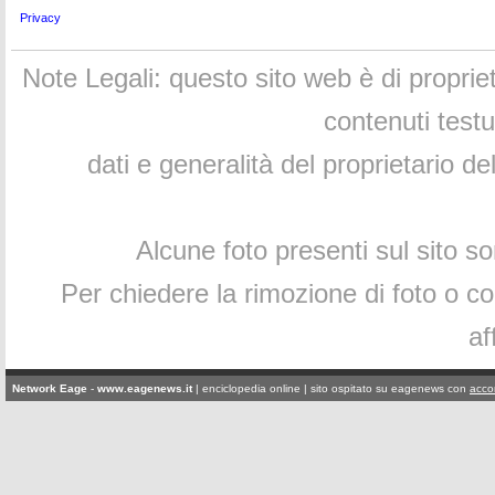
Privacy
Note Legali: questo sito web è di proprie
contenuti testu
dati e generalità del proprietario 
Alcune foto presenti sul sito s
Per chiedere la rimozione di foto o cont
af
Network Eage
-
www.eagenews.it
|
enciclopedia online
| sito ospitato su eagenews con
acco