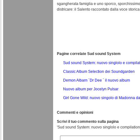
sgangherata famiglia e uno sporco, sporchissimo af
districare: il Salento raccontato dalla voce stor
Pagine correlate Sud sound System
Sud sound System: nuovo singlolo e compilati
Classic Album Selection dei Soundgarden
Demon Albarn ´Dr Dee ´ il nuovo album
Nuovo album per Jocelyn Pulsar
Girl Gone Wild: nuovo singolo di Madonna d
Commenti e opinioni
Scrivi il tuo commento sulla pagina
'Sud sound System: nuovo singlolo e compilation i