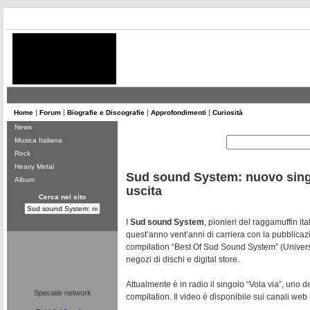
|
|
|
|
Home
Forum
Biografie e Discografie
Approfondimenti
Curiosità
News
Musica Italiana
Rock
Heavy Metal
Sud sound System: nuovo singl
Album
uscita
Cerca nel sito
I
Sud sound System
, pionieri del raggamuffin it
quest’anno vent’anni di carriera con la pubblicaz
compilation “Best Of Sud Sound System” (Universal
negozi di dischi e digital store.
Attualmente è in radio il singolo “Vola via”, uno de
Speciale network
compilation. Il video è disponibile sui canali web u