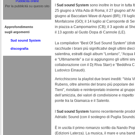
Pubblicità online
I
Sud sound System
sono inoltre in tour in tutta 
Per la pubblicità su questo sito
25 giugno a Villa Ada di Roma; il 27 giugno all’Ar
giugno al Baccatani Wave di Apani (BR); l’8 lugli
Monfalcone (GO); il 14 luglio al Carroponte di Se
in piazza a Campomarino (CB); il 3 agosto al S
Approfondimento
sugli argomenti
il 13 agosto al Gusto Dopa di Cannole (LE).
Sud sound System
La compilation “Best Of Sud Sound System” (distr
racchiude i brani più significativi degli ultimi diec
discografia
salentina, estratti dagli album “Lontano”, “Acqu
e “Ultimamente” a cui si aggiungono gli ultimi sing
collaborazione con il Dj Riva Starr) e “Beddhra C
Ludovico Einaudi).
Arricchiscono la playlist due brani inediti: “Vola 
Rubens, oltre alremix del brano più popolare d
Tieni”, rivisitato e reinterpretato insieme al gru
dell’amicizia, dei valori di condivisione e rispetto f
ponte tra la Giamaica e il Salento.
I
Sud sound System
hanno recentemente prodott
Adriatic Sound (con il sostegno di Puglia Sounds
È in uscita il primo romanzo scritto da Nando P
(Edizioni Laterza). La musica, il mare e una band