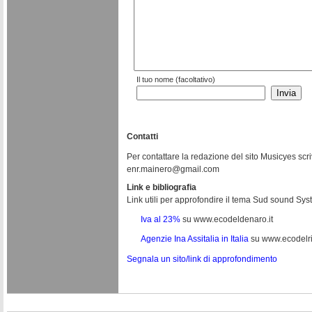
Il tuo nome (facoltativo)
Contatti
Per contattare la redazione del sito Musicyes scri
enr.mainero@gmail.com
Link e bibliografia
Link utili per approfondire il tema Sud sound Sys
Iva al 23%
su www.ecodeldenaro.it
Agenzie Ina Assitalia in Italia
su www.ecodelri
Segnala un sito/link di approfondimento