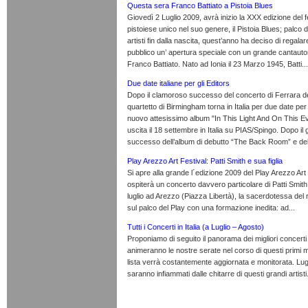
Questa sera Franco Battiato a Pistoia Blues
Giovedì 2 Luglio 2009, avrà inizio la XXX edizione del f
pistoiese unico nel suo genere, il Pistoia Blues; palco d
artisti fin dalla nascita, quest’anno ha deciso di regalar
pubblico un’ apertura speciale con un grande cantautor
Franco Battiato. Nato ad Ionia il 23 Marzo 1945, Batti...
Due date italiane per gli Editors
Dopo il clamoroso successo del concerto di Ferrara del
quartetto di Birmingham torna in Italia per due date per
nuovo attesissimo album "In This Light And On This Ev
uscita il 18 settembre in Italia su PIAS/Spingo. Dopo il
successo dell’album di debutto “The Back Room” e dell
Play Arezzo Art Festival: Patti Smith e sua figlia
Si apre alla grande l´edizione 2009 del Play Arezzo Art
ospiterà un concerto davvero particolare di Patti Smith. I
luglio ad Arezzo (Piazza Libertà), la sacerdotessa del 
sul palco del Play con una formazione inedita: ad...
Tutti i Concerti in Italia (a Luglio – Agosto)
Proponiamo di seguito il panorama dei migliori concerti
animeranno le nostre serate nel corso di questi primi m
lista verrà costantemente aggiornata e monitorata. Lug
saranno infiammati dalle chitarre di questi grandi artisti.