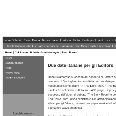
Canali Network:
Roma
|
Milano
|
Napoli
|
Torino
|
Salerno
|
Sicilia
|
Sardegna
|
Sport
|
Cinema
|
Uscite Discografiche
|
Le Date dei concerti
|
Traduzioni Testi
|
Musica sul tuo Telefonino
|
Co
|
|
|
|
Home
Chi Siamo
Pubblicità su Musicyes
Rss
Forum
News
Musica Italiana
Due date italiane per gli Editors
Rock
Heavy Metal
Dopo il clamoroso successo del concerto di Ferrara del
Album By Album
quartetto di Birmingham torna in Italia per due date per
nuovo attesissimo album "In This Light And On This Ev
uscita il 18 settembre in Italia su PIAS/Spingo. Dopo il
successo dell’album di debutto “The Back Room” e dell
End Has A Start”, disco di platino in Uk, arriva finalment
album per gli Editors, uno tra i gruppi più amati e influen
scena neo-wave britannica.
Speciale network