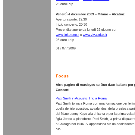
25 euro+d.p
Venerdì 4 dicembre 2009 – Milano – Alcatraz
Apertura porte: 19,30
Inizio concerto: 20,30
Prevendite aperte da lunedì 29 giugno su
www.ticketone.it
e
www.vivaticket.it
25 euro +d.p.
01 / 07 / 2009
Focus
Altre pagine di musicyes su Due date italiane per g
Concerti
Patti Smith in Acoustic Trio a Roma
Patti Smith torna a Roma con una formazione per lei in
quella del trio acustico, avvalendosi della preziosa pa
del fidato Lenny Kaye alla chitarra e per la prima volta in
figlia Jesse al pianoforte. Patti Smith, la prima di quattro
a Chicago nel 1946. Si appassiona sin da adolescente a
alla...