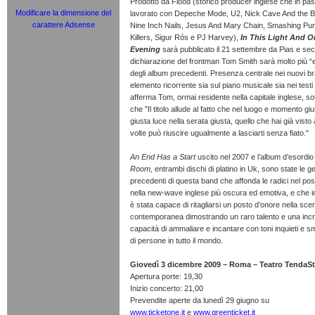
Prodotto da Flood (storico producer inglese che in pa
Modificare la dimensione del
lavorato con Depeche Mode, U2, Nick Cave And the 
carattere Adsense
Nine Inch Nails, Jesus And Mary Chain, Smashing Pu
Killers, Sigur Rós e PJ Harvey),
In This Light And O
Evening
sarà pubblicato il 21 settembre da Pias e s
dichiarazione del frontman Tom Smith sarà molto più “e
degli album precedenti. Presenza centrale nei nuovi br
elemento ricorrente sia sul piano musicale sia nei test
afferma Tom, ormai residente nella capitale inglese, so
che "Il titolo allude al fatto che nel luogo e momento giu
giusta luce nella serata giusta, quello che hai già visto
volte può riuscire ugualmente a lasciarti senza fiato."
An End Has a Start
uscito nel 2007 e l’album d’esordi
Room,
entrambi dischi di platino in Uk, sono state le
precedenti di questa band che affonda le radici nel po
nella new-wave inglese più oscura ed emotiva, e che i
è stata capace di ritagliarsi un posto d’onore nella sc
contemporanea dimostrando un raro talento e una incr
capacità di ammaliare e incantare con toni inquieti e sma
di persone in tutto il mondo.
Giovedì 3 dicembre 2009 – Roma – Teatro TendaSt
Apertura porte: 19,30
Inizio concerto: 21,00
Prevendite aperte da lunedì 29 giugno su
www.ticketone.it
e
www.greenticket.it