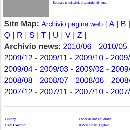
Segnala un sito/link di approfondimento
Site Map:
|
A
|
B
Archivio pagine web
Q
|
R
|
S
|
T
|
U
|
V
|
Z
|
Archivio news
:
2010/06
-
2010/05
2009/12
-
2009/11
-
2009/10
-
2009
2009/04
-
2009/03
-
2009/02
-
2009
2008/08
-
2008/07
-
2008/06
-
2008
2007/12
-
2007/11
-
2007/10
-
2007
Privacy
Locali di Musica Milano
Diritti D'Autore
Il Mercato del Digitale