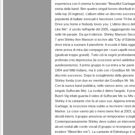
esperienza con il cinema fu lanciato “Beautiful Garbage”
storia della band. Ben quattro singoli furono distribuiti i
nella top 20 inglese). L’album ebbe un discreto succes
popolarità di ballate sensuali e fascinose come Til the d
Drive you home e Nobody loves you. L'ultimo disco del
Like Me”, è uscito nell’aprile del 2005, raggiungendo neg
nelle hit-parade. Da qui il silenzio. Shirley Manson Seconda
7 anni Shirley Ann Manson si iscrive alla "City of Edim
dove inizia a suonare il pianoforte. A scuola è fatta ogget
viene presa di mira dai compagni per i suoi capelli rossi
(giudicati troppo grandi). Tutto ciò la segnò profondame
profonda crisi depressiva (la scozzese arrivò addirittur
autolesionismo). Il primo gruppo in cui entra a far parte
1904 and Wild Indians, ma è solo con i Goodbye Mr. Mc
discreto successo. Dopo lo scioglimento della giovane 
Shirley fonda (con due ex membri dei Goodbye Mr. Mc K
Con la nuova band pubblica, nello stesso anno, un omo
singolo Suffocate Me). La svolta è dietro l’angolo. Il pr
Butch Vig infatti guarda il video di Suffocate Me su Mtv
Shirley è la cantante che fa al caso suo. Appena entrata
Garbage, la scozzese inizia subito a riscrivere i testi de
Marker. Le cose vanno più o meno bene fino al 2003, q
dissidi interni, il gruppo annuncia un temporaneo sciogl
Contemporaneamente Shirley deve subire un intervento
alcuni noduli alle corde vocali (il gruppo si ricompone g
incidere “Bleed like me”). La cantante di Edimburgo è o