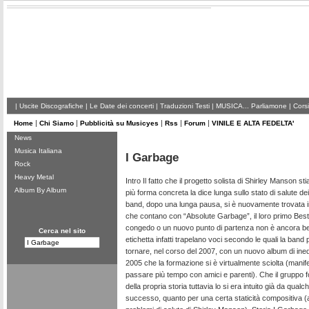
|
Uscite Discografiche
|
Le Date dei concerti
|
Traduzioni Testi
|
MUSICA... Parliamone
|
Corsi
|
|
|
|
|
Home
Chi Siamo
Pubblicità su Musicyes
Rss
Forum
VINILE E ALTA FEDELTA'
News
Musica Italiana
I Garbage
Rock
Heavy Metal
Intro Il fatto che il progetto solista di Shirley Manson
Album By Album
più forma concreta la dice lunga sullo stato di salute de
band, dopo una lunga pausa, si è nuovamente trovata in
che contano con “Absolute Garbage”, il loro primo Best
congedo o un nuovo punto di partenza non è ancora ben
Cerca nel sito
etichetta infatti trapelano voci secondo le quali la band 
tornare, nel corso del 2007, con un nuovo album di inedit
2005 che la formazione si è virtualmente sciolta (manif
passare più tempo con amici e parenti). Che il gruppo f
della propria storia tuttavia lo si era intuito già da qual
successo, quanto per una certa staticità compositiva 