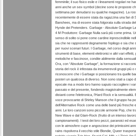
femminile; il suo fisico esile e i lineamenti regolari ne h
anni anche un sex-symbol (decine sono le proposte che 
settimana per denudarsi su qualche magazine). La ross
recentemente di essere stata da ragazzina una fan di 
Banshees, ma di essere stata folgorata sulla strada de
Hynde dei Pretenders. Garbage - Absolute Garbage La
4 M Produttore: Garbage Nulla sarà più come prima. U
senso di solito si pone come cardine inprescindibile nel
sia che ne rappresenti degnamente l’epilogo e sia che
per nuovi scenari futuri. I Garbage, nel corso degli anni
strumenti di base, elementi elettronici e altri vari effett
melodiche e fascinose, condite abilmente dalla sensuali
Ora, con “Absolute Garbage”, la formazione si raccont
storia del rock è infestata da innumerevoli gruppi più o 
riconoscere che i Garbage si posizionano tra quelle b
posteri un qualcosa di diverso. Non sono stati a capo
epocale ma a modo loro hanno saputo raccogliere i var
passato e del presente, fondendo magistralmente ele
distanti come l’elettronica, l’Hard Rock e la sensualità. E
voce provocante di Shirley Manson che il gruppo ha pot
dell'Alternative Rock come una delle band più fresche e o
anni. Le loro canzoni sono piccole armonie Pop, che trag
New Wave e dal Glam-Rock (frutto di un intenso lavoro 
campionamenti). I testi dei loro pezzi, paranoici ed esa
con le atmosfere cupe e angosciose dei primissimi ann
rains rispolvera il vecchio stile Blondie, Queer trasporta