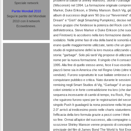
problemi di salute di Shirley Manson). Storia I Garba
Speciale network
(Wisconsin) nel 1994. La formazione originale compren
Marker, Duke Erikson, e Shirley Manson. Butch Vig, già 
Partite Mondiali 2010
album di successo degli anni ’90 (tra cui “Nevermind” 
Segui le partite del Mondiale
Dream” e “Gish” degli Smashing Pumpkins), decise nel
2010 con il network
nuovo gruppo che fondesse la potenza del Rock con l’i
Ecowebnews.
dell’elettronica. Steve Marker e Duke Erikson (che su
and Firetown) lo accolsero nella loro formazione dando v
sodalizio. Nelle prime fasi di vita della band le sonorità 
erano quelle maggiormente utilizzate, tanto che un giorno
studio di registrazione definì la loro musica utilizzando
storia: "garbage". Solo più tardi Vig propose di utilizzar
nome per la nuova formazione. Il singolo che li consacrò
1995. Alla fine di quello stesso anno, fece il suo esordi
piazzò bene sia in America che nel Regno Unito (oltre tr
vendute). Furono soprattutto le sue ballate ombrose e 
conquistare pubblico e critica. Nato durante le sessioni 
remixing negli Smart Studios di Vig, “Garbage” è un q
colori sintetici e in forte contraddizione tra loro (che d
sequenza incessante di cambi di tempo, tra Rock, Pop e
che sguirono furono spesi per le registrazioni del seco
singolo Push It guadagnò la nona posizione nella hit pa
2.0” arrivò al tredicesimo posto nelle charts statunitens
l’efficacia della loro formula grazie a pezzi come I thin
so fine. Ormai all’apice del successo, alla compagine c
scozzese Shirley Manson venne proposto di concepire, 
principale del film di James Bond The World Is Not En