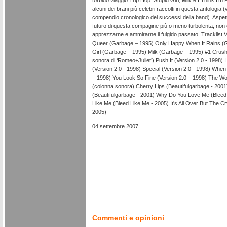
torbido viaggio Trip Hop. Stupid Girl, Milk e I Think I'm
alcuni dei brani più celebri raccolti in questa antologia 
compendio cronologico dei successi della band). Aspet
futuro di questa compagine più o meno turbolenta, non 
apprezzarne e ammirarne il fulgido passato. Tracklist
Queer (Garbage – 1995) Only Happy When It Rains (G
Girl (Garbage – 1995) Milk (Garbage – 1995) #1 Crush 
sonora di ‘Romeo+Juliet’) Push It (Version 2.0 - 1998) 
(Version 2.0 - 1998) Special (Version 2.0 - 1998) When
– 1998) You Look So Fine (Version 2.0 – 1998) The Wo
(colonna sonora) Cherry Lips (Beautifulgarbage - 200
(Beautifulgarbage - 2001) Why Do You Love Me (Bleed
Like Me (Bleed Like Me - 2005) It's All Over But The Cr
2005)
04 settembre 2007
Commenti e opinioni