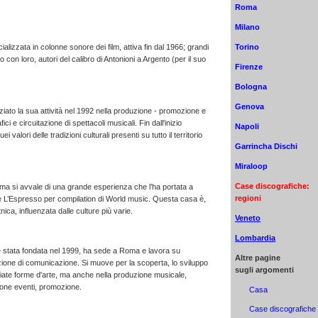
Roma
Milano
Torino
lizzata in colonne sonore dei film, attiva fin dal 1966; grandi
con loro, autori del calibro di Antonioni a Argento (per il suo
Firenze
Bologna
Genova
iato la sua attività nel 1992 nella produzione - promozione e
ici e circuitazione di spettacoli musicali. Fin dall'inizio
Napoli
uei valori delle tradizioni culturali presenti su tutto il territorio
Garrincha Dischi
Miraloop
Case discografiche:
a si avvale di una grande esperienza che l’ha portata a
regioni
e L’Espresso per compilation di World music. Questa casa è,
tnica, influenzata dalle culture più varie.
Veneto
Lombardia
 stata fondata nel 1999, ha sede a Roma e lavora su
Altre pagine
uzione di comunicazione. Si muove per la scoperta, lo sviluppo
sugli argomenti
riate forme d'arte, ma anche nella produzione musicale,
ione eventi, promozione.
Casa
Case discografiche