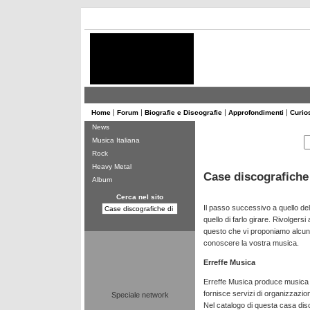
|
|
|
|
Home
Forum
Biografie e Discografie
Approfondimenti
Curio
News
Musica Italiana
Rock
Heavy Metal
Case discografich
Album
Cerca nel sito
Il passo successivo a quello del
quello di farlo girare. Rivolgers
questo che vi proponiamo alcune
conoscere la vostra musica.
Erreffe Musica
Erreffe Musica produce musica e a
fornisce servizi di organizzazi
Speciale network
Nel catalogo di questa casa di