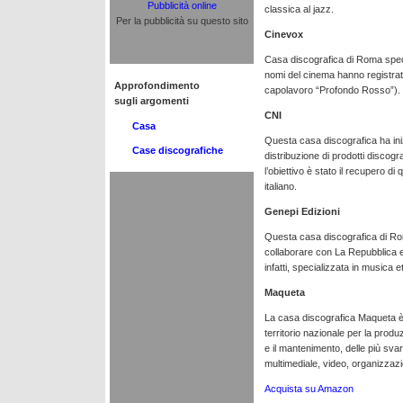
Pubblicità online
classica al jazz.
Per la pubblicità su questo sito
Cinevox
Casa discografica di Roma specia
nomi del cinema hanno registrato 
Approfondimento
capolavoro “Profondo Rosso”).
sugli argomenti
CNI
Casa
Questa casa discografica ha iniz
Case discografiche
distribuzione di prodotti discograf
l’obiettivo è stato il recupero di q
italiano.
Genepi Edizioni
Questa casa discografica di Rom
collaborare con La Repubblica 
infatti, specializzata in musica e
Maqueta
La casa discografica Maqueta è
territorio nazionale per la prod
e il mantenimento, delle più sva
multimediale, video, organizzaz
Acquista su Amazon