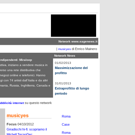
Network
www.eagenews.it
|
di Enrico Mainero
musicyes
Network News
indipendenti: Miraloop
01/02/2013
ttiva, iniziano a vendere musica in
Massimizzazione del
verso una rete distributiva che
profitto
egozi online e telefonici. Hanno
 con 74 artisti dall´Italia e da altri
31/01/2013
mania, Russia, Inghilterra, Canada e
Extraprofitto di lungo
periodo
su questo network
bblicità internet
musicyes
Roma
Focus
04/10/2012
Case
Giradischi hi-fi: scopriamo il
Roma
Michell TecnoDec