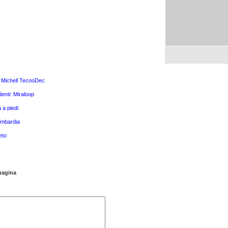
il Michell TecnoDec
enti: Miraloop
 a piedi
ombardia
eto
 pagina