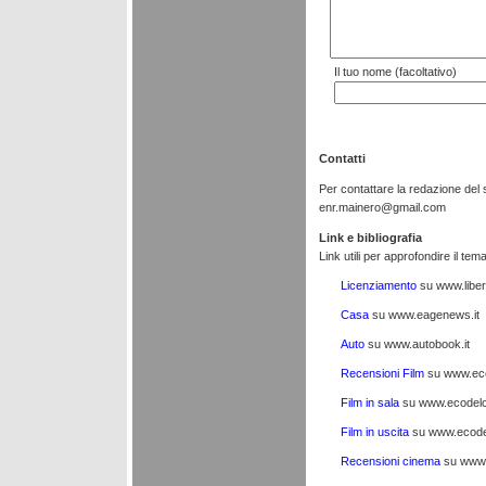
Il tuo nome (facoltativo)
Contatti
Per contattare la redazione del s
enr.mainero@gmail.com
Link e bibliografia
Link utili per approfondire il t
Licenziamento
su www.liber
Casa
su www.eagenews.it
Auto
su www.autobook.it
Recensioni Film
su www.ec
Film in sala
su www.ecodel
Film in uscita
su www.ecode
Recensioni cinema
su www.