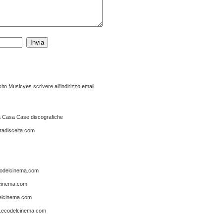
ito Musicyes scrivere all'indirizzo email
ema Casa Case discografiche
tadiscelta.com
odelcinema.com
cinema.com
lcinema.com
ecodelcinema.com