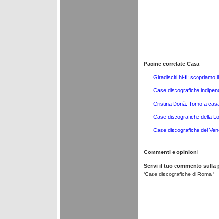
Pagine correlate Casa
Giradischi hi-fi: scopriamo 
Case discografiche indipend
Cristina Donà: Torno a casa
Case discografiche della L
Case discografiche del Ven
Commenti e opinioni
Scrivi il tuo commento sulla
'Case discografiche di Roma '