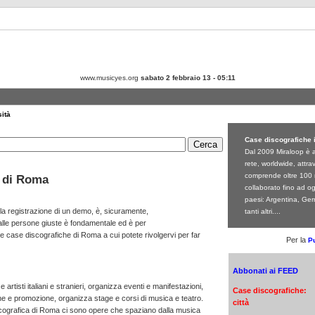
www.musicyes.org
sabato 2 febbraio 13 - 05:11
sità
Case discografiche 
Dal 2009 Miraloop è a
rete, worldwide, attra
comprende oltre 100 n
e di Roma
collaborato fino ad oggi
paesi: Argentina, Ger
la registrazione di un demo, è, sicuramente,
tanti altri....
i alle persone giuste è fondamentale ed è per
 case discografiche di Roma a cui potete rivolgervi per far
Per la
Pu
Abbonati ai FEED
rtisti italiani e stranieri, organizza eventi e manifestazioni,
Case discografiche:
one e promozione, organizza stage e corsi di musica e teatro.
città
scografica di Roma ci sono opere che spaziano dalla musica