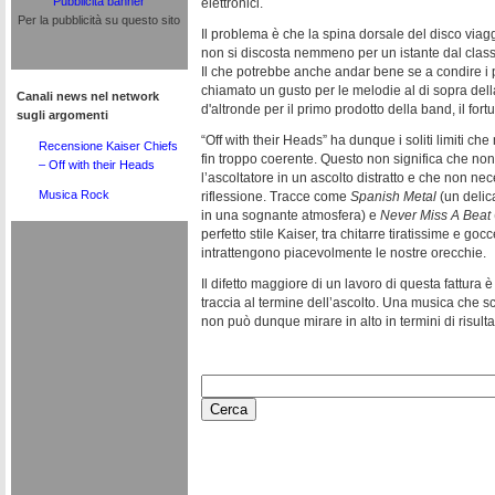
Pubblicità banner
elettronici.
Per la pubblicità su questo sito
Il problema è che la spina dorsale del disco viag
non si discosta nemmeno per un istante dal classi
Il che potrebbe anche andar bene se a condire i 
chiamato un gusto per le melodie al di sopra de
Canali news nel network
d'altronde per il primo prodotto della band, il fo
sugli argomenti
“Off with their Heads” ha dunque i soliti limiti ch
Recensione Kaiser Chiefs
fin troppo coerente. Questo non significa che no
– Off with their Heads
l’ascoltatore in un ascolto distratto e che non nec
Musica Rock
riflessione. Tracce come
Spanish Metal
(un delica
in una sognante atmosfera) e
Never Miss A Beat
perfetto stile Kaiser, tra chitarre tiratissime e goc
intrattengono piacevolmente le nostre orecchie.
Il difetto maggiore di un lavoro di questa fattura
traccia al termine dell’ascolto. Una musica che sci
non può dunque mirare in alto in termini di risultati