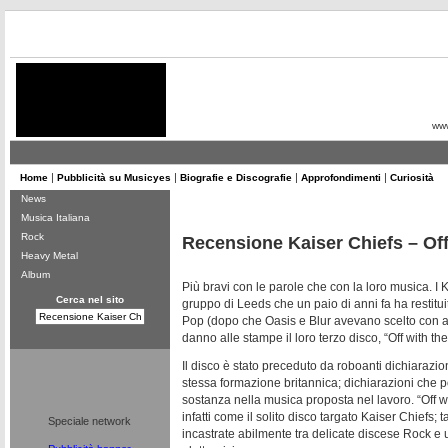
ww
|
|
|
|
Home
Pubblicità su Musicyes
Biografie e Discografie
Approfondimenti
Curiosità
News
Musica Italiana
Rock
Recensione Kaiser Chiefs – Off
Heavy Metal
Album
Più bravi con le parole che con la loro musica. I 
Cerca nel sito
gruppo di Leeds che un paio di anni fa ha restituito
Pop (dopo che Oasis e Blur avevano scelto con al
danno alle stampe il loro terzo disco, “Off with th
Il disco è stato preceduto da roboanti dichiarazio
stessa formazione britannica; dichiarazioni che 
sostanza nella musica proposta nel lavoro. “Off w
infatti come il solito disco targato Kaiser Chiefs; t
Speciale network
incastrate abilmente tra delicate discese Rock e