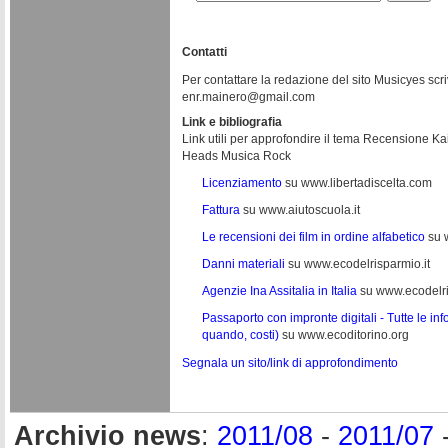
Contatti
Per contattare la redazione del sito Musicyes scri
enr.mainero@gmail.com
Link e bibliografia
Link utili per approfondire il tema Recensione Kai
Heads Musica Rock
Licenziamento
su www.libertadiscelta.com
Fattura
su www.aiutoscuola.it
Le recensioni dei film in ordine alfabetico
su 
Danni materiali
su www.ecodelrisparmio.it
Agenzie Ina Assitalia in Italia
su www.ecodelri
Passaporto con impronte digitali - Tutte le in
quando, costi)
su www.ecoditorino.org
Segnala un sito/link di approfondimento
Archivio news
:
2011/08
-
2011/07