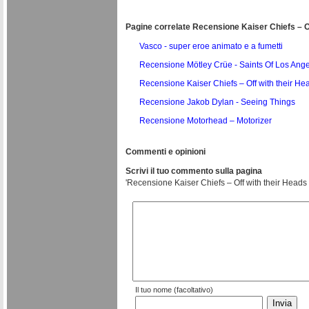
Pagine correlate Recensione Kaiser Chiefs – O
Vasco - super eroe animato e a fumetti
Recensione Mötley Crüe - Saints Of Los Ang
Recensione Kaiser Chiefs – Off with their He
Recensione Jakob Dylan - Seeing Things
Recensione Motorhead – Motorizer
Commenti e opinioni
Scrivi il tuo commento sulla pagina
'Recensione Kaiser Chiefs – Off with their Heads 
Il tuo nome (facoltativo)