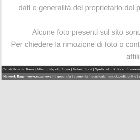
dati e generalità del proprietario de
Alcune foto presenti sul sito son
Per chiedere la rimozione di foto o conten
affi
Canali Network:
Roma
|
Milano
|
Napoli
|
Torino
|
Motori
|
Sport
|
Spettacolo
|
Politica
|
Economi
Network Eage
-
www.eagenews.it
|
geografia
|
economia
|
tecnologia
|
enciclopedia online
| 