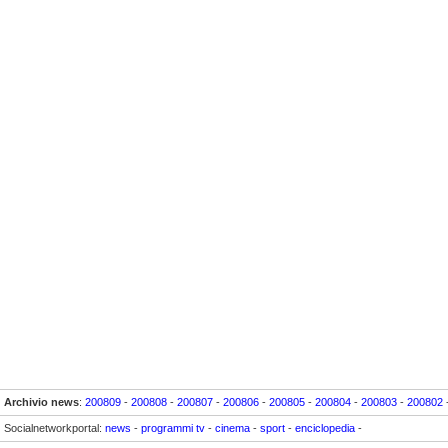
Archivio news
:
200809
-
200808
-
200807
-
200806
-
200805
-
200804
-
200803
-
200802
Socialnetworkportal:
news
-
programmi tv
-
cinema
-
sport
-
enciclopedia
-