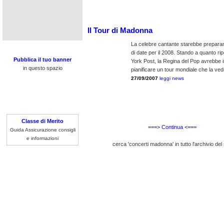
Il Tour di Madonna
La celebre cantante starebbe prepara
di date per il 2008. Stando a quanto rip
Pubblica il tuo banner
York Post, la Regina del Pop avrebbe i
in questo spazio
pianificare un tour mondiale che la ved
27/09/2007
leggi news
Classe di Merito
===> Continua <===
Guida Assicurazione consigli
e informazioni
cerca 'concerti madonna' in tutto l'archivio del 