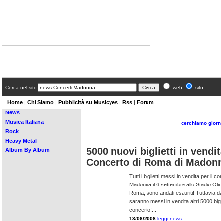
MusicYes - di Enrico Mainero
lunedì 8 settembre 08 - 20:07
Cerca nel sito
web
sito
Home
|
Chi Siamo
|
Pubblicità su Musicyes
|
Rss
|
Forum
News
Musica Italiana
cerchiamo giorna
Rock
Heavy Metal
5000 nuovi biglietti in vendit
Album By Album
Concerto di Roma di Madon
Tutti i biglietti messi in vendita per il c
Madonna il 6 settembre allo Stadio Oli
Roma, sono andati esauriti! Tuttavia 
saranno messi in vendita altri 5000 biglie
concerto!...
13/06/2008
leggi news