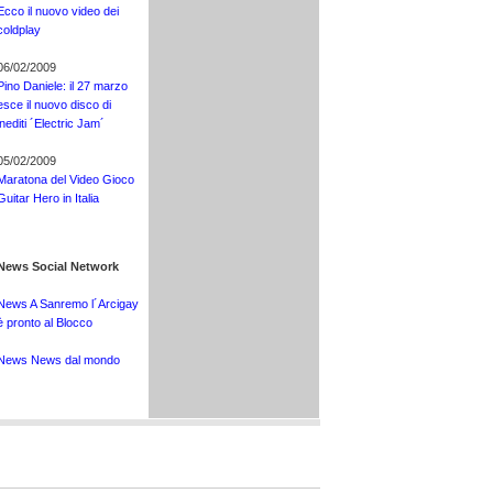
Ecco il nuovo video dei
coldplay
06/02/2009
Pino Daniele: il 27 marzo
esce il nuovo disco di
inediti ´Electric Jam´
05/02/2009
Maratona del Video Gioco
Guitar Hero in Italia
News Social Network
News A Sanremo l´Arcigay
è pronto al Blocco
News News dal mondo