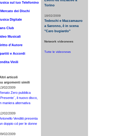
Eventi ed iniziative a
usica sul tuo Telefonino
Torino
l Mercato dei Dischi
18/02/2009
usica Digitale
Tedeschi e Mazzamauro
a Saronno, è in scena
ans Club
"Caro bugiardo"
ideo Musicali
Network videonews
iritto d'Autore
Tutte le videonews
partiti e Accordi
endita Vinili
Altri articoli
su argomenti simili
13/02/2009
Renato Zero pubblica
´Presente´, il nuovo disco,
in maniera alternativa
12/02/2009
Antonello Venditti presenta
un doppio cd per le donne
09/02/2009