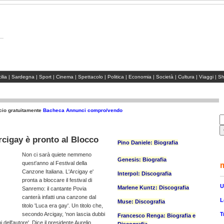
Per la pub
ilia
|
Sardegna
|
Sport
|
Cinema
|
Spettacolo
|
Politica
|
Economia
|
Società
|
Cultura
|
Viaggi
|
Sh
io gratuitamente
Bacheca Annunci compro/vendo
cigay è pronto al Blocco
Pino Daniele: Biografia
Non ci sarà quiete nemmeno
Genesis: Biografia
quest'anno al Festival della
Canzone Italiana. L'Arcigay e'
Interpol: Discografia
pronta a bloccare il festival di
U
Marlene Kuntz: Discografia
Sanremo: il cantante Povia
canterà infatti una canzone dal
L
Muse: Discografia
titolo 'Luca era gay'. Un titolo che,
T
secondo Arcigay, 'non lascia dubbi
Francesco Renga: Biografia e
 dell'autore'. Dice il presidente Aurelio