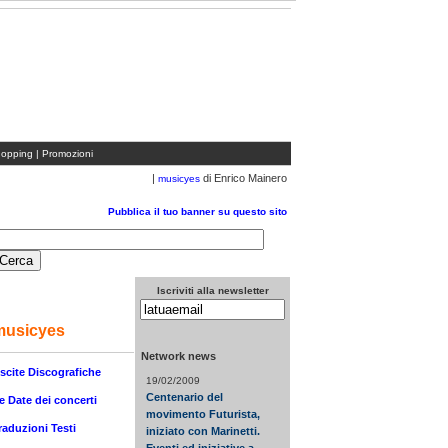
blicità su questo sito
| CANALE DEL NETWORK DA 21 MESI
opping
|
Promozioni
|
di Enrico Mainero
musicyes
Pubblica il tuo banner su questo sito
Iscriviti alla newsletter
musicyes
Network news
scite Discografiche
19/02/2009
Centenario del
e Date dei concerti
movimento Futurista,
raduzioni Testi
iniziato con Marinetti.