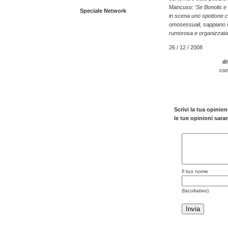
Mancuso: '
Se Bonolis e
Speciale Network
in scena uno spottone cle
omosessuali, sappiano c
rumorosa e organizzata
26 / 12 / 2008
di
con
Scrivi la tua opinio
le tue opinioni sar
Il tuo nome
(facoltativo)