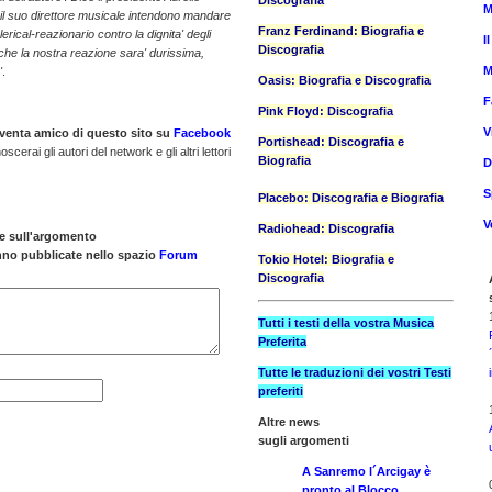
Discografia
M
 il suo direttore musicale intendono mandare
Franz Ferdinand: Biografia e
rical-reazionario contro la dignita' degli
I
Discografia
he la nostra reazione sara' durissima,
M
'
.
Oasis: Biografia e Discografia
F
Pink Floyd: Discografia
V
venta amico di questo sito su
Facebook
Portishead: Discografia e
oscerai gli autori del network e gli altri lettori
Biografia
D
S
Placebo: Discografia e Biografia
V
Radiohead: Discografia
ne sull'argomento
anno pubblicate nello spazio
Forum
Tokio Hotel: Biografia e
Discografia
Tutti i testi della vostra Musica
Preferita
Tutte le traduzioni dei vostri Testi
preferiti
Altre news
sugli argomenti
A Sanremo l´Arcigay è
pronto al Blocco