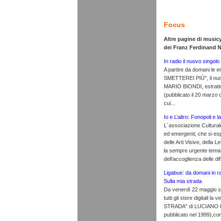
Focus
Altre pagine di music
dei Franz Ferdinand
In radio il nuovo singol
A partire da domani le 
SMETTEREI PIÙ”, il nu
MARIO BIONDI, estratto
(pubblicato il 20 marzo
cui...
Io e L’altro: Fonopoli e l
L´associazione Cultural
ed emergenti, che si esp
delle Arti Visive, della
la sempre urgente temati
dell’accoglienza delle diff
Ligabue: da domani in r
Sulla mia strada
Da venerdì 22 maggio sar
tutti gli store digitali 
STRADA” di LUCIANO LI
pubblicato nel 1999),cont