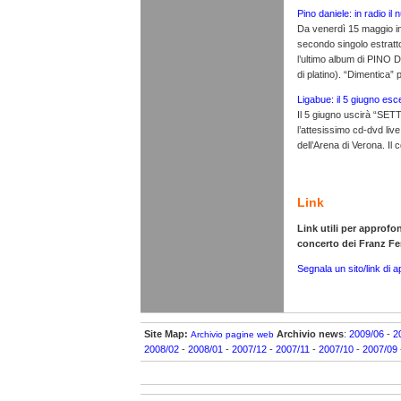
Pino daniele: in radio il
Da venerdì 15 maggio in 
secondo singolo estra
l’ultimo album di PINO 
di platino). “Dimentica”
Ligabue: il 5 giugno esce
Il 5 giugno uscirà “SE
l’attesissimo cd-dvd li
dell’Arena di Verona. Il cd
Link
Link utili per approfo
concerto dei Franz F
Segnala un sito/link di 
Site Map:
Archivio news
:
2009/06
-
2
Archivio pagine web
2008/02
-
2008/01
-
2007/12
-
2007/11
-
2007/10
-
2007/09