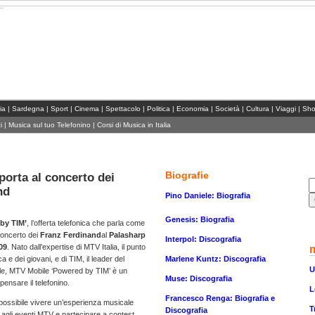
Siti del network correlati:
TEATRO&SPETT
lia
|
Sardegna
|
Sport
|
Cinema
|
Spettacolo
|
Politica
|
Economia
|
Società
|
Cultura
|
Viaggi
|
Sho
i
|
Musica sul tuo Telefonino
|
Corsi di Musica in Italia
Biografie
porta al concerto dei
nd
Pino Daniele: Biografia
Genesis: Biografia
by TIM’
, l’offerta telefonica che parla come
concerto dei
Franz Ferdinand
al
Palasharp
Interpol: Discografia
09
. Nato dall’expertise di MTV Italia, il punto
Marlene Kuntz: Discografia
a e dei giovani, e di TIM, il leader del
U
le, MTV Mobile ‘Powered by TIM’ è un
Muse: Discografia
ensare il telefonino.
L
Francesco Renga: Biografia e
ossibile vivere un’esperienza musicale
T
Discografia
 agli eventi MTV e partecipare a contest