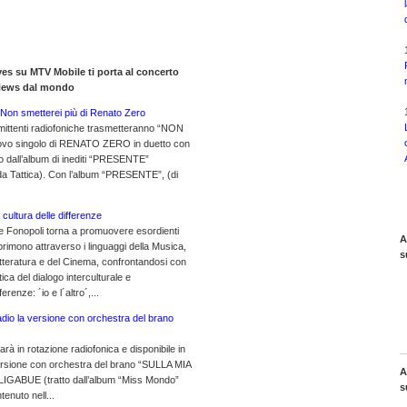
yes su MTV Mobile ti porta al concerto
 News dal mondo
o Non smetterei più di Renato Zero
emittenti radiofoniche trasmetteranno “NON
ovo singolo di RENATO ZERO in duetto con
 dall’album di inediti “PRESENTE”
 da Tattica). Con l’album “PRESENTE”, (di
a cultura delle differenze
e Fonopoli torna a promuovere esordienti
A
rimono attraverso i linguaggi della Musica,
s
 Letteratura e del Cinema, confrontandosi con
ca del dialogo interculturale e
erenze: ´io e l´altro´,...
adio la versione con orchestra del brano
à in rotazione radiofonica e disponibile in
la versione con orchestra del brano “SULLA MIA
A
GABUE (tratto dall’album “Miss Mondo”
s
enuto nell...