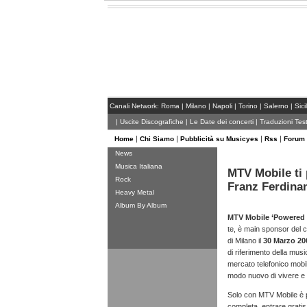
Canali Network:
Roma
|
Milano
|
Napoli
|
Torino
|
Salerno
|
Sici
|
Uscite Discografiche
|
Le Date dei concerti
|
Traduzioni Test
|
|
|
|
Home
Chi Siamo
Pubblicità su Musicyes
Rss
Forum
News
Musica Italiana
MTV Mobile ti 
Rock
Franz Ferdina
Heavy Metal
Album By Album
MTV Mobile ‘Powered 
te, è main sponsor del 
di Milano il
30 Marzo 20
di riferimento della music
mercato telefonico mobi
modo nuovo di vivere e p
Solo con MTV Mobile è p
completa, entrare gratis