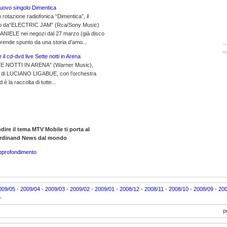
 nuovo singolo Dimentica
rotazione radiofonica “Dimentica”, il
tto da“ELECTRIC JAM” (Rca/Sony Music)
DANIELE nei negozi dal 27 marzo (già disco
 prende spunto da una storia d’amo...
 il cd-dvd live Sette notti in Arena
TTE NOTTI IN ARENA” (Warner Music),
ve di LUCIANO LIGABUE, con l’orchestra
 è la raccolta di tutte...
ndire il tema MTV Mobile ti porta al
erdinand News dal mondo
approfondimento
009/05
-
2009/04
-
2009/03
-
2009/02
-
2009/01
-
2008/12
-
2008/11
-
2008/10
-
2008/09
-
200
-
p