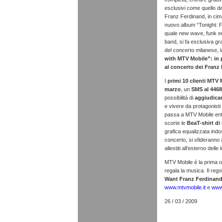
esclusivi come quello de
Franz Ferdinand, in cima
nuovo album “Tonight: F
quale new wave, funk ed
band, si fa esclusiva 
del concerto milanese, la
with MTV Mobile”: in p
al concerto dei Franz
I
primi 10 clienti MTV 
marzo
, un
SMS al 446
possibilità di
aggiudicar
e
vivere da protagonisti 
passa a MTV Mobile entro
scorte le
BeaT-shirt d
grafica equalizzata ind
concerto, si sfideranno a 
allestiti all’esterno delle 
MTV Mobile è la prima of
regala la musica. Il reg
Want Franz Ferdinand
www.mtvmobile.it
e
www.
26 / 03 / 2009