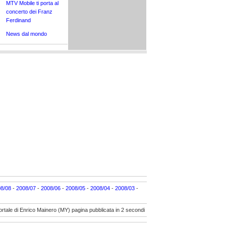
MTV Mobile ti porta al
concerto dei Franz
Ferdinand
News dal mondo
8/08
-
2008/07
-
2008/06
-
2008/05
-
2008/04
-
2008/03
-
ortale di Enrico Mainero (MY) pagina pubblicata in 2 secondi