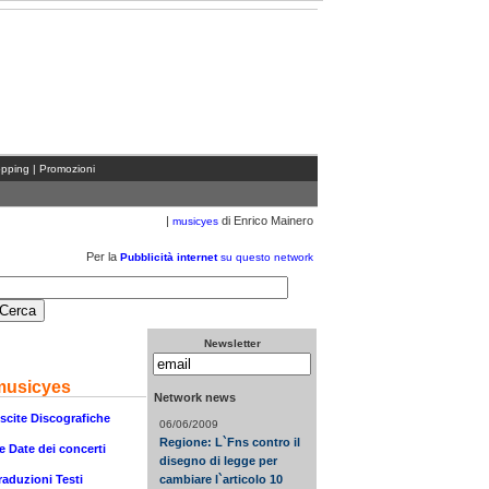
ACOLO
|
ECO WEB-TV
|
ECODELCINEMA
|
PROGRAMMI TV
pping
|
Promozioni
|
di Enrico Mainero
musicyes
Per la
Pubblicità internet
su questo network
Newsletter
musicyes
Network news
scite Discografiche
06/06/2009
Regione: L`Fns contro il
e Date dei concerti
disegno di legge per
raduzioni Testi
cambiare l`articolo 10