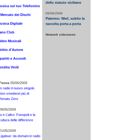
dello statuto siciliano
usica sul tuo Telefonino
06/06/2009
l Mercato dei Dischi
Palermo: Wwf, subito la
usica Digitale
raccolta porta a porta
ans Club
Network videonews
ideo Musicali
iritto d'Autore
partiti e Accordi
endita Vinili
Focus
05/06/2009
In radio il nuovo singolo
Non smetterei più di
Renato Zero
28/05/2009
Io e L’altro: Fonopoli e la
cultura delle differenze
21/05/2009
Ligabue: da domani in radio