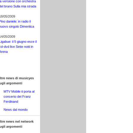
la versione con orchestra
del brano Sulla mia strada
18/05/2009
Pino daniele: in radio il
nuovo singolo Dimentica
14/05/2009
Ligabue: il 5 giugno esce il
cd-dvd live Sette notti in
Arena
ltre news di musicyes
ugli argomenti
MTV Mobile ti porta al
concerto dei Franz
Ferdinand
News dal mondo
ltre news nel network
ugli argomenti