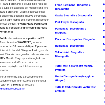
i Franz Ferdinand. Il sound indie-rock dei
M
Franz Ferdinand: Biografia e
 a tutte le classifiche del mondo con il loro
Discografia
I
ranz Ferdinand”, uscito a gennaio e nel
Oasis: Biografia e Discografia
 elettronica segnano il nuovo corso della
M
grazie a MTV Mobile che, come main sponsor
Pink Floyd: Discografia
ncia il contest “
I Want Franz Ferdinand
F
alio la possibilità di vincere l’ingresso
Portishead: Discografia e
V
 Ferdinand!
Biografia
D
Mobile
che invieranno,
a partire dal 20
Placebo: Discografia e Biografia
88
con la scritta “
IWANTFF”,
hanno la
S
Radiohead: Discografia
si
uno dei 10 pass validi per 2 persone
il live della band di Glasgow. Inoltre, per chi
V
Tokio Hotel: Biografia e
 il 15 aprile, in regalo fino ad esaurimento
Discografia
i MTV Mobile Ring
, speciali magliette con
ossate anche dai DJ che, prima del
Tutti i testi della vostra Musica
suon di playlist sui telefonini nei ring
Preferita
location.
Uscite Discografiche (Maggio –
ferta telefonica che parla come te e ti
Giugno)
olamento e ogni informazione sul contest
I
 with MTV Mobile
si trova su
Tutte le traduzioni dei vostri Testi
mtvmobile.it/beatshirt
preferiti