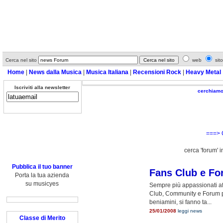
Cerca nel sito
web
sito
Home
|
News dalla Musica
|
Musica Italiana
|
Recensioni Rock
|
Heavy Metal
Iscriviti alla newsletter
cerchiamo 
===> 
cerca 'forum' in
Pubblica il tuo banner
Fans Club e Fo
Porta la tua azienda
su musicyes
Sempre più appassionati affo
Club, Community e Forum pe
beniamini, si fanno ta...
25/01/2008
leggi news
Classe di Merito