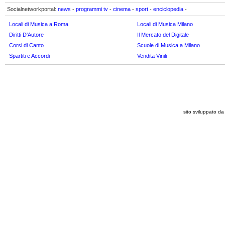
Socialnetworkportal:
news
-
programmi tv
-
cinema
-
sport
-
enciclopedia
-
Locali di Musica a Roma
Locali di Musica Milano
Diritti D'Autore
Il Mercato del Digitale
Corsi di Canto
Scuole di Musica a Milano
Spartiti e Accordi
Vendita Vinili
sito sviluppato 