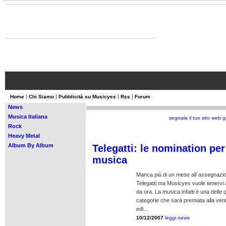
MusicYes - di Enrico Mainero
domenica 12 ottobre 08 - 16:18
|
|
|
|
Home
Chi Siamo
Pubblicità su Musicyes
Rss
Forum
News
Musica Italiana
segnala il tuo sito web g
Rock
Heavy Metal
Album By Album
Telegatti: le nomination per
musica
Manca più di un mese all´assegnazio
Telegatti ma Musicyes vuole tenervi a
da ora. La musica infatti è una delle 
categorie che sarà premiata alla ven
edi...
10/12/2007
leggi news