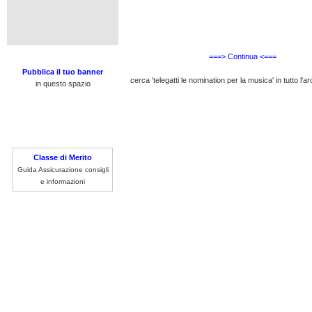
===> Continua <===
Pubblica il tuo banner
cerca 'telegatti le nomination per la musica' in tutto l'ar
in questo spazio
Classe di Merito
Guida Assicurazione consigli
e informazioni
sito da cancellare