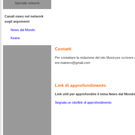
Speciale network
Canali news nel network
sugli argomenti
News dal Mondo
Keane
Contatti
Per contattare la redazione del sito Musicyes scrivere al
enr.mainero@gmail.com
Link di approfondimento
Link utili per approfondire il tema News dal Mond
Segnala un sito/link di approfondimento