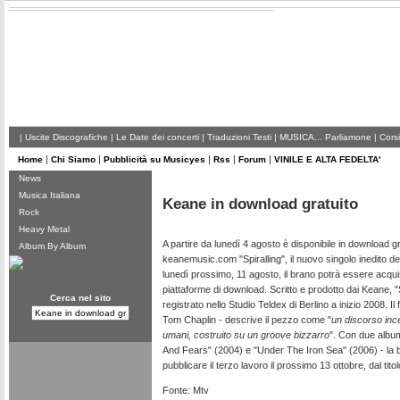
|
Uscite Discografiche
|
Le Date dei concerti
|
Traduzioni Testi
|
MUSICA... Parliamone
|
Corsi
|
|
|
|
|
Home
Chi Siamo
Pubblicità su Musicyes
Rss
Forum
VINILE E ALTA FEDELTA'
News
Musica Italiana
Keane in download gratuito
Rock
Heavy Metal
A partire da lunedì 4 agosto è disponibile in download gr
Album By Album
keanemusic.com "Spiralling", il nuovo singolo inedito de
lunedì prossimo, 11 agosto, il brano potrà essere acqui
piattaforme di download. Scritto e prodotto dai Keane, "S
Cerca nel sito
registrato nello Studio Teldex di Berlino a inizio 2008. I
Tom Chaplin - descrive il pezzo come "
un discorso ince
umani, costruito su un groove bizzarro
". Con due album
And Fears" (2004) e "Under The Iron Sea" (2006) - la 
pubblicare il terzo lavoro il prossimo 13 ottobre, dal ti
Fonte: Mtv