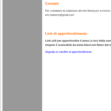
Contatti
Per contattare la redazione del sito Musicyes scrivere al
enr.mainero@gmail.com
Link di approfondimento
Link utili per approfondire il tema Le luci della centr
singolo è scaricabile da www.leluci.net News dal
Segnala un sito/link di approfondimento