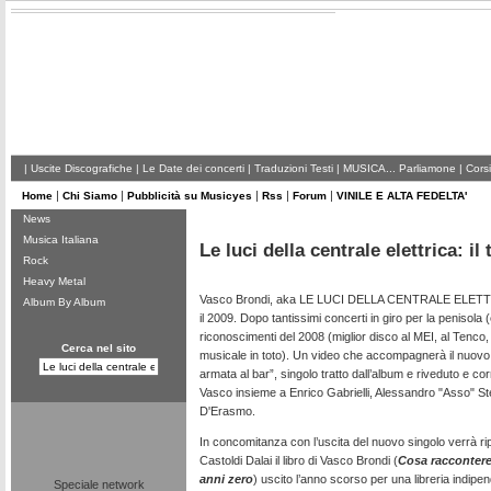
|
Uscite Discografiche
|
Le Date dei concerti
|
Traduzioni Testi
|
MUSICA... Parliamone
|
Corsi
|
|
|
|
|
Home
Chi Siamo
Pubblicità su Musicyes
Rss
Forum
VINILE E ALTA FEDELTA'
News
Musica Italiana
Le luci della centrale elettrica: il
Rock
Heavy Metal
Vasco Brondi, aka LE LUCI DELLA CENTRALE ELETTRI
Album By Album
il 2009. Dopo tantissimi concerti in giro per la penisola (
riconoscimenti del 2008 (miglior disco al MEI, al Tenco,
Cerca nel sito
musicale in toto). Un video che accompagnerà il nuovo s
armata al bar”, singolo tratto dall’album e riveduto e co
Vasco insieme a Enrico Gabrielli, Alessandro "Asso" S
D'Erasmo.
In concomitanza con l’uscita del nuovo singolo verrà rip
Castoldi Dalai il libro di Vasco Brondi (
Cosa raccontere
anni zero
) uscito l’anno scorso per una libreria indip
Speciale network