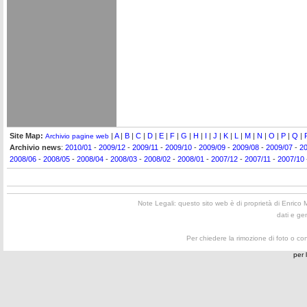
Site Map:
|
A
|
B
|
C
|
D
|
E
|
F
|
G
|
H
|
I
|
J
|
K
|
L
|
M
|
N
|
O
|
P
|
Q
|
Archivio pagine web
Archivio news
:
2010/01
-
2009/12
-
2009/11
-
2009/10
-
2009/09
-
2009/08
-
2009/07
-
2
2008/06
-
2008/05
-
2008/04
-
2008/03
-
2008/02
-
2008/01
-
2007/12
-
2007/11
-
2007/10
Note Legali: questo sito web è di proprietà di Enrico M
dati e ge
Per chiedere la rimozione di foto o conte
per 