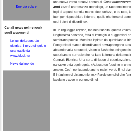
una nuova veste e nuovi contenuti.
Cosa racconteremo
Energia solare
anni zero
è un romanzo-monologo, un racconto interior
fogli di appunti scritti a mano: idee, schizzi, e su tutto, l
fuori per rispecchiare il dentro, quello che forse ci acco
occhi pieni di disordine».
Canali news nel network
In un linguaggio criptico, ma ben riuscito, questo vol
sugli argomenti
lunghissima canzone, fatta di immagini e suggestioni ch
sembrano poesie. Metafore ispirate dal quotidiano e lir
Le luci della centrale
Fotografie di stanze disordinate si sovrappongono a quel
elettrica: il terzo singolo è
abbandonati a se stessi, visioni e flash che attingono in
scaricabile da
suburbano e surreale che ha fatto la fortuna della musi
www.leluci.net
Centrale Elettrica. Una sorta di flusso di coscienza lo
News dal mondo
narrativo e da ogni regola. «Adesso se fossimo in un tele
amavo. Così, coniugando anche male i verbi. E noi siamo
E infatti non ci diciamo niente.» Parole semplici che fann
lasciano tracce in ognuno di noi.