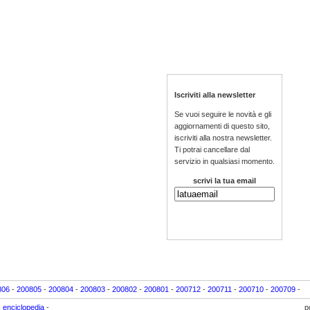
Iscriviti alla newsletter
Se vuoi seguire le novità e gli
aggiornamenti di questo sito,
iscriviti alla nostra newsletter.
Ti potrai cancellare dal
servizio in qualsiasi momento.
scrivi la tua email
806
-
200805
-
200804
-
200803
-
200802
-
200801
-
200712
-
200711
-
200710
-
200709
-
-
enciclopedia
-
p