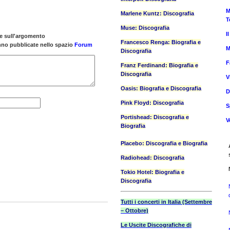
M
Marlene Kuntz: Discografia
T
Muse: Discografia
I
ne sull'argomento
Francesco Renga: Biografia e
anno pubblicate nello spazio
Forum
M
Discografia
F
Franz Ferdinand: Biografia e
Discografia
V
Oasis: Biografia e Discografia
D
Pink Floyd: Discografia
S
Portishead: Discografia e
V
Biografia
Placebo: Discografia e Biografia
Radiohead: Discografia
Tokio Hotel: Biografia e
Discografia
Tutti i concerti in Italia (Settembre
– Ottobre)
Le Uscite Discografiche di