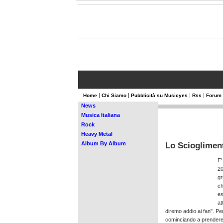
MusicYes - di Enrico Mainero
lunedì 13 ottobre 08 - 09:52
|
|
|
|
Home
Chi Siamo
Pubblicità su Musicyes
Rss
Forum
News
Musica Italiana
Rock
Heavy Metal
Album By Album
Lo Scioglimen
E'
20
gr
ch
es
at
diremo addio ai fan". Per
cominciando a prendere 