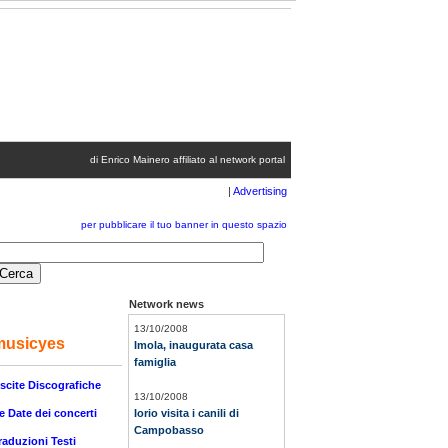
o
| CANALE DEL NETWORK DA 17 MESI
|
Network spettacolo
di Enrico Mainero
affiliato al network portal
|
Advertising
per pubblicare il tuo banner in questo spazio
Network news
13/10/2008
musicyes
Imola, inaugurata casa
famiglia
scite Discografiche
13/10/2008
e Date dei concerti
Iorio visita i canili di
Campobasso
raduzioni Testi