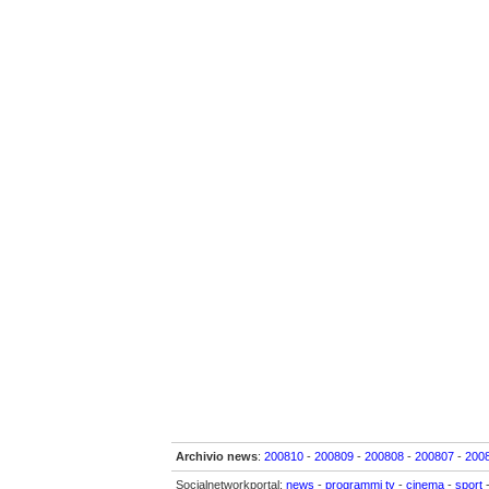
Archivio news
:
200810
-
200809
-
200808
-
200807
-
200
Socialnetworkportal:
news
-
programmi tv
-
cinema
-
sport