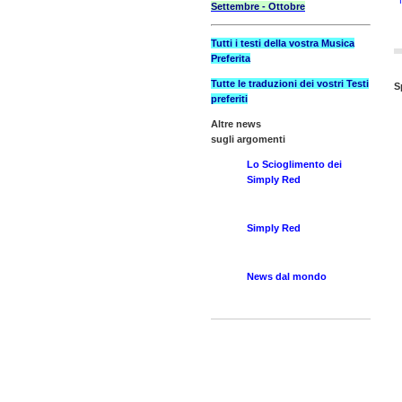
Settembre - Ottobre
Tutti i testi della vostra Musica
Preferita
Tutte le traduzioni dei vostri Testi
S
preferiti
Altre news
sugli argomenti
Lo Scioglimento dei
Simply Red
Simply Red
News dal mondo