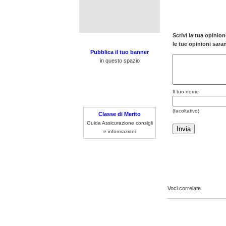
Scrivi la tua opinio
le tue opinioni sar
Pubblica il tuo banner
in questo spazio
Il tuo nome
(facoltativo)
Classe di Merito
Guida Assicurazione consigli
e informazioni
sito da cancellare
Voci correlate