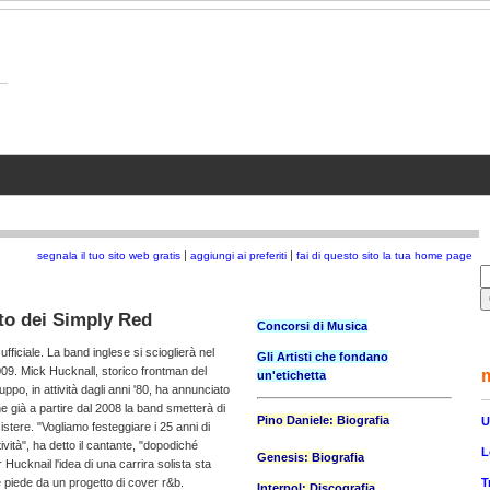
Per la pubblicità su questo sit
|
|
segnala il tuo sito web gratis
aggiungi ai preferiti
fai di questo sito la tua home page
to dei Simply Red
Concorsi di Musica
 ufficiale. La band inglese si scioglierà nel
Gli Artisti che fondano
09. Mick Hucknall, storico frontman del
un'etichetta
uppo, in attività dagli anni '80, ha annunciato
e già a partire dal 2008 la band smetterà di
Pino Daniele: Biografia
U
istere. "Vogliamo festeggiare i 25 anni di
tività", ha detto il cantante, "dopodiché
L
Genesis: Biografia
 Hucknail l'idea di una carrira solista sta
T
piede da un progetto di cover r&b.
Interpol: Discografia