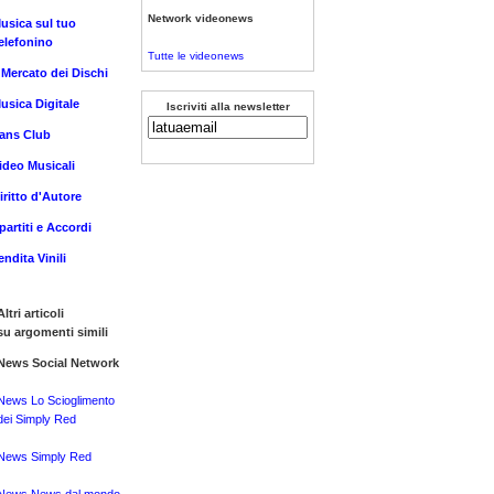
Network videonews
usica sul tuo
elefonino
Tutte le videonews
l Mercato dei Dischi
usica Digitale
Iscriviti alla newsletter
ans Club
ideo Musicali
iritto d'Autore
partiti e Accordi
endita Vinili
Altri articoli
su argomenti simili
News Social Network
News Lo Scioglimento
dei Simply Red
News Simply Red