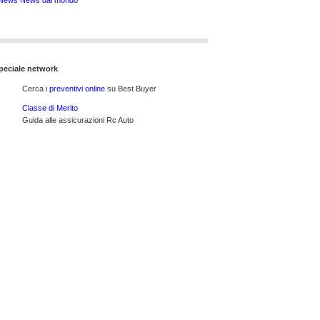
News News dal mondo
peciale network
Cerca i
preventivi online
su Best Buyer
Classe di Merito
Guida alle assicurazioni Rc Auto