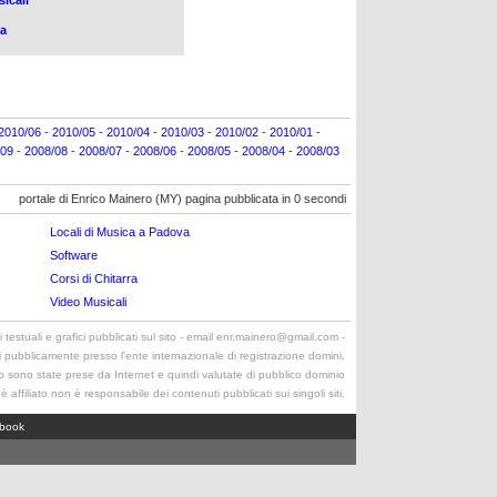
sicali
ra
2010/06
-
2010/05
-
2010/04
-
2010/03
-
2010/02
-
2010/01
-
/09
-
2008/08
-
2008/07
-
2008/06
-
2008/05
-
2008/04
-
2008/03
portale di Enrico Mainero (MY) pagina pubblicata in 0 secondi
Locali di Musica a Padova
Software
Corsi di Chitarra
Video Musicali
 testuali e grafici pubblicati sul sito - email enr.mainero@gmail.com
-
li pubblicamente presso l'ente internazionale di registrazione domini.
to sono state prese da Internet e quindi valutate di pubblico dominio
è affiliato non è responsabile dei contenuti pubblicati sui singoli siti.
book