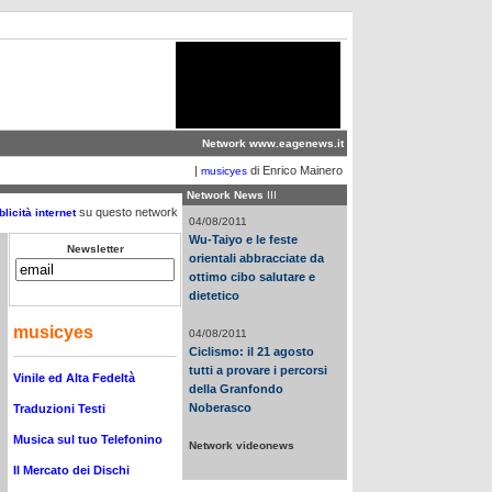
Network
www.eagenews.it
|
di Enrico Mainero
musicyes
Network News
III
su questo network
licità internet
04/08/2011
Wu-Taiyo e le feste
Newsletter
orientali abbracciate da
ottimo cibo salutare e
dietetico
musicyes
04/08/2011
Ciclismo: il 21 agosto
tutti a provare i percorsi
Vinile ed Alta Fedeltà
della Granfondo
Noberasco
Traduzioni Testi
Musica sul tuo Telefonino
Network videonews
Il Mercato dei Dischi