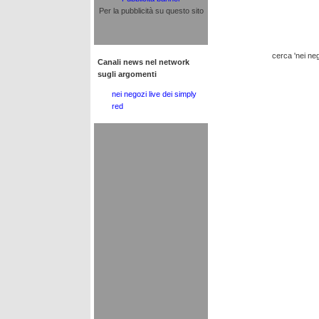
Per la pubblicità su questo sito
cerca 'nei nego
Canali news nel network
sugli argomenti
nei negozi live dei simply
red