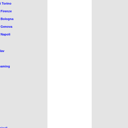
i Torino
 Firenze
a Bologna
a Genova
 Napoli
Wav
reaming