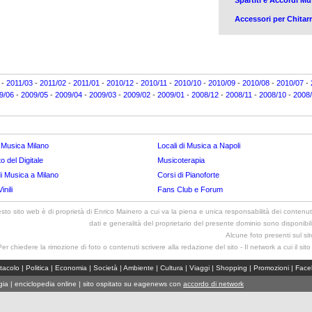
Spartiti e Accordi Mu
Accessori per Chitar
-
2011/03
-
2011/02
-
2011/01
-
2010/12
-
2010/11
-
2010/10
-
2010/09
-
2010/08
-
2010/07
-
9/06
-
2009/05
-
2009/04
-
2009/03
-
2009/02
-
2009/01
-
2008/12
-
2008/11
-
2008/10
-
2008
i Musica Milano
Locali di Musica a Napoli
o del Digitale
Musicoterapia
i Musica a Milano
Corsi di Pianoforte
inili
Fans Club e Forum
sto sito web è di proprietà di Enrico Mainero a cui va la piena e unica responsabilità dei contenuti
dati e generalità del proprietario del presente dominio sono disponibi
Alcune foto presenti sul si
Per chiedere la rimozione di foto o contenuti scrivere alla redazione del sito - Il network a cui il sito 
tacolo
|
Politica
|
Economia
|
Società
|
Ambiente
|
Cultura
|
Viaggi
|
Shopping
|
Promozioni
|
Face
gia
|
enciclopedia online
| sito ospitato su eagenews con
accordo di network