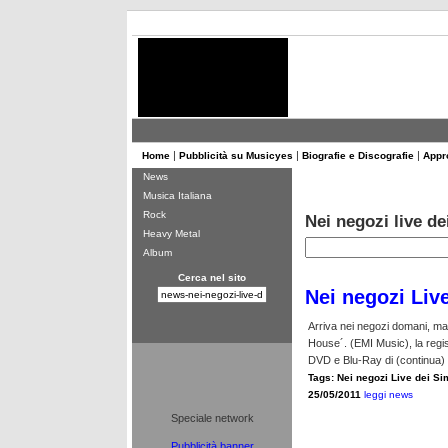
|
|
|
Home
Pubblicità su Musicyes
Biografie e Discografie
Appr
News
Musica Italiana
Rock
Nei negozi live de
Heavy Metal
Album
Cerca nel sito
Nei negozi Liv
Arriva nei negozi domani, ma
House´. (EMI Music), la regis
DVD e Blu-Ray di (continua)
Tags:
Nei negozi Live dei S
25/05/2011
leggi news
Speciale network
Pubblicità banner