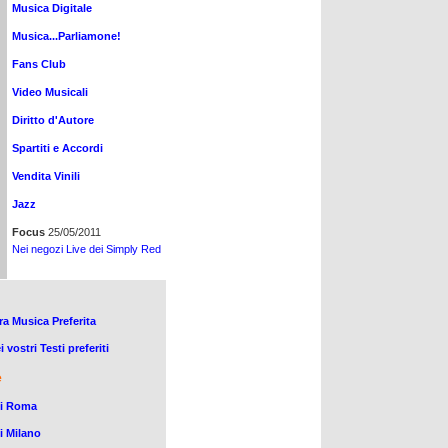
Musica Digitale
Musica...Parliamone!
Fans Club
Video Musicali
Diritto d'Autore
Spartiti e Accordi
Vendita Vinili
Jazz
Focus
25/05/2011
Nei negozi Live dei Simply Red
tra Musica Preferita
 vostri Testi preferiti
e
di Roma
i Milano