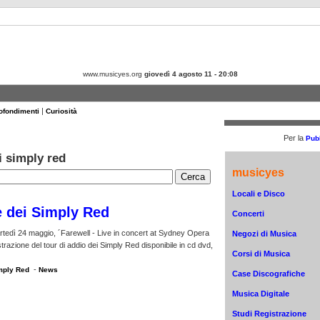
www.musicyes.org
giovedì 4 agosto 11 - 20:08
|
ofondimenti
Curiosità
Per la
Pubb
i simply red
musicyes
Locali e Disco
e dei Simply Red
Concerti
rtedì 24 maggio, ´Farewell - Live in concert at Sydney Opera
Negozi di Musica
trazione del tour di addio dei Simply Red disponibile in cd dvd,
Corsi di Musica
-
imply Red
News
Case Discografiche
Musica Digitale
Studi Registrazione