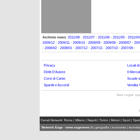
Archivio news
:
2011/08
-
2011/07
-
2011/06
-
2011/05
-
2011/04
2009/12
-
2009/11
-
2009/10
-
2009/09
-
2009/08
-
2009/07
-
200
-
2008/02
-
2008/01
-
2007/12
-
2007/11
-
2007/10
-
2007/09
-
Privacy
Locali d
Diritti D'Autore
Il Mercat
Corsi di Canto
Scuole d
Spartiti e Accordi
Vendita V
Note Legali: que
Canali Network:
Roma
|
Milano
|
Napoli
|
Torino
|
Motori
|
Sport
|
Spet
Network Eage
-
www.eagenews.it
|
geografia
|
economia
|
tecnolo