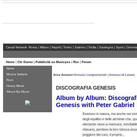
MusicYes - di Enrico Mainero
sabato 14 marzo 09 - 13:35
Canali Network:
Roma
|
Milano
|
Napoli
|
Torino
|
Salerno
|
Sicilia
|
Sardegna
|
Sport
|
Cinema
|
|
|
|
Home
Chi Siamo
Pubblicità su Musicyes
Rss
Forum
News
Musica Italiana
Area Annunci
Annunci compro/vendo
|
Annunci di Lavoro
Rock
Heavy Metal
DISCOGRAFIA GENESIS
Album By Album
Album by Album: Discograf
Genesis with Peter Gabriel
Esistono in natura, ma anche nei sistem
degli equilibri e delle alchimie che, 
elemento viene a mancare, inevitabil
sfasano, perdono la loro stessa esse
peggiore dei casi, il proprio...