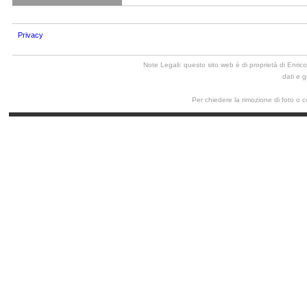
Privacy
Note Legali: questo sito web è di proprietà di Enrico
dati e 
Per chiedere la rimozione di foto o con