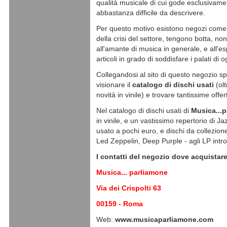
qualità musicale di cui gode esclusivament
abbastanza difficile da descrivere.
Per questo motivo esistono negozi com
della crisi del settore, tengono botta, non
all'amante di musica in generale, e all'esp
articoli in grado di soddisfare i palati di o
Collegandosi al sito di questo negozio spe
visionare il
catalogo di dischi usati
(olt
novità in vinile) e trovare tantissime offer
Nel catalogo di dischi usati di
Musica...
in vinile, e un vastissimo repertorio di Ja
usato a pochi euro, e dischi da collezione
Led Zeppelin, Deep Purple - agli LP introvab
I contatti del negozio dove acquistare
Musica... parliamone
Via dei Crispolti 63
00159 - Roma
Web:
www.musicaparliamone.com