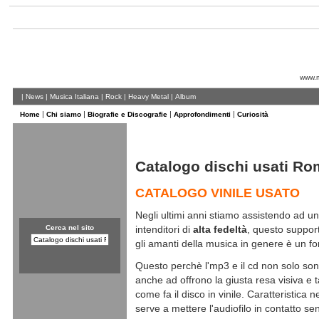
www.m
|
News
|
Musica Italiana
|
Rock
|
Heavy Metal
|
Album
|
|
|
|
Home
Chi siamo
Biografie e Discografie
Approfondimenti
Curiosità
Catalogo dischi usati R
CATALOGO VINILE USATO
Negli ultimi anni stiamo assistendo ad un
Cerca nel sito
intenditori di
alta fedeltà
, questo suppor
gli amanti della musica in genere è un f
Questo perchè l'mp3 e il cd non solo son
anche ad offrono la giusta resa visiva e t
come fa il disco in vinile. Caratteristica
serve a mettere l'audiofilo in contatto s