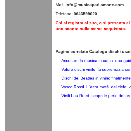
Mail:
i
nfo@musicaparliamone.com
Telefono:
0643599020
Chi si registra al sito, o si presenta
uno sconto sulla merce acquistata.
Pagine correlate Catalogo dischi usa
Ascoltare la musica in cuffia: una guid
Valore dischi vinile: la supremazia s
Dischi dei Beatles in vinile: finalment
Vasco Rossi. L´altra metà del cielo, v
Vinili Lou Reed: scopri le perle del p